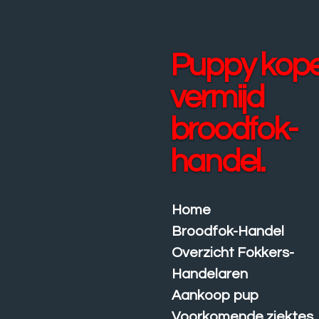
Ga
direct
naar
Puppy kop
de
hoofdinhoud
vermijd
broodfok-
handel.
Home
Broodfok-Handel
Overzicht Fokkers-
Handelaren
Aankoop pup
Voorkomende ziektes