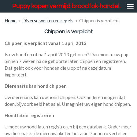
Puppy kopen vermijd broodfok-handel.
Ga
direct
naar
Home
»
Diverse wetten en regels
»
Chippen is verplicht
de
Chippen is verplicht
hoofdinhoud
Chippen is verplicht vanaf 1 april 2013
Is uw hond op of na 1 april 2013 geboren? Dan moet u uw pup
binnen 7 weken na de geboorte laten chippen en registreren.
Dat geldt ook voor honden die u op of na deze datum
importeert.
Dierenarts kan hond chippen
Uw dierenarts kan uw hond chippen. Ook anderen mogen dat
doen, bijvoorbeeld het asiel. U mag niet uw eigen hond chippen.
Hond laten registreren
U moet uw hond laten registreren bij een databank. Onder meer
uw dierenarts, de dierenwinkel en het asiel kunnen u vertellen