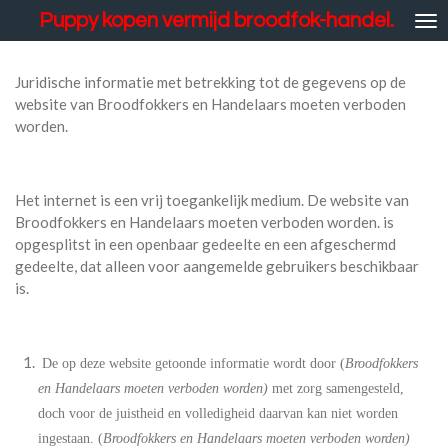
Puppy kopen vermijd broodfok-handel.
Ga
direct
naar
Juridische informatie met betrekking tot de gegevens op de
de
website van Broodfokkers en Handelaars moeten verboden
hoofdinhoud
worden.
Het internet is een vrij toegankelijk medium. De website van
Broodfokkers en Handelaars moeten verboden worden. is
opgesplitst in een openbaar gedeelte en een afgeschermd
gedeelte, dat alleen voor aangemelde gebruikers beschikbaar
is.
De op deze website getoonde informatie wordt door (
Broodfokkers
en Handelaars moeten verboden worden)
met zorg samengesteld,
doch voor de juistheid en volledigheid daarvan kan niet worden
ingestaan. (
Broodfokkers en Handelaars moeten verboden worden)