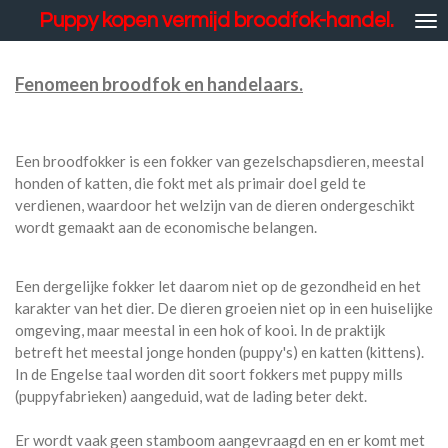
Puppy kopen vermijd broodfok-handel.
Ga
direct
naar
Fenomeen broodfok en handelaars.
de
hoofdinhoud
Een broodfokker is een fokker van gezelschapsdieren, meestal
honden of katten, die fokt met als primair doel geld te
verdienen, waardoor het welzijn van de dieren ondergeschikt
wordt gemaakt aan de economische belangen.
Een dergelijke fokker let daarom niet op de gezondheid en het
karakter van het dier. De dieren groeien niet op in een huiselijke
omgeving, maar meestal in een hok of kooi. In de praktijk
betreft het meestal jonge honden (puppy's) en katten (kittens).
In de Engelse taal worden dit soort fokkers met puppy mills
(puppyfabrieken) aangeduid, wat de lading beter dekt.
Er wordt vaak geen stamboom aangevraagd en en er komt met