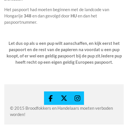
Het paspoort had moeten beginnen met de landcode van
Hongarije
348
en dan gevolgd door
HU
en dan het
paspoortnummer.
Let dus op als u een pup wilt aanschaffen, en kijk eerst het
paspoort en de rest van de papieren na voordat u een pup
koopt, of er wel een geldig paspoort bij de pup zit.Iedere pup
heeft recht op een eigen geldig Europees paspoort.
F
X
I
a
n
© 2015 Broodfokkers en Handelaars moeten verboden
c
s
worden!
e
t
b
a