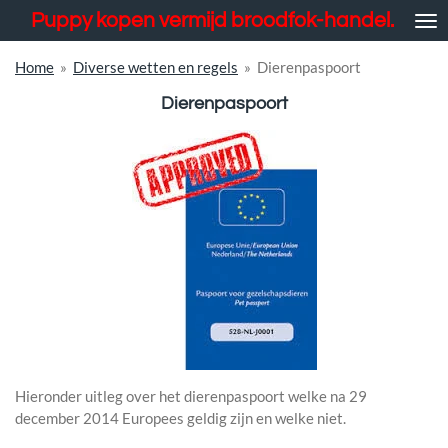
Puppy kopen vermijd broodfok-handel.
Ga
direct
naar
Home
»
Diverse wetten en regels
»
Dierenpaspoort
de
Dierenpaspoort
hoofdinhoud
Hieronder uitleg over het dierenpaspoort welke na 29
december 2014 Europees geldig zijn en welke niet.