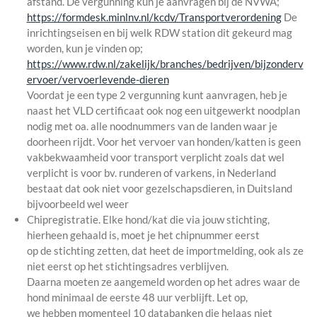
afstand. De vergunning kun je aanvragen bij de NVWA;
https://formdesk.minlnv.nl/kcdv/Transportverordening
De
inrichtingseisen en bij welk RDW station dit gekeurd mag
worden, kun je vinden op;
https://www.rdw.nl/zakelijk/branches/bedrijven/bijzonderv
ervoer/vervoerlevende-dieren
Voordat je een type 2 vergunning kunt aanvragen, heb je
naast het VLD certificaat ook nog een uitgewerkt noodplan
nodig met oa. alle noodnummers van de landen waar je
doorheen rijdt. Voor het vervoer van honden/katten is geen
vakbekwaamheid voor transport verplicht zoals dat wel
verplicht is voor bv. runderen of varkens, in Nederland
bestaat dat ook niet voor gezelschapsdieren, in Duitsland
bijvoorbeeld wel weer
Chipregistratie. Elke hond/kat die via jouw stichting,
hierheen gehaald is, moet je het chipnummer eerst
op de stichting zetten, dat heet de importmelding, ook als ze
niet eerst op het stichtingsadres verblijven.
Daarna moeten ze aangemeld worden op het adres waar de
hond minimaal de eerste 48 uur verblijft. Let op,
we hebben momenteel 10 databanken die helaas niet