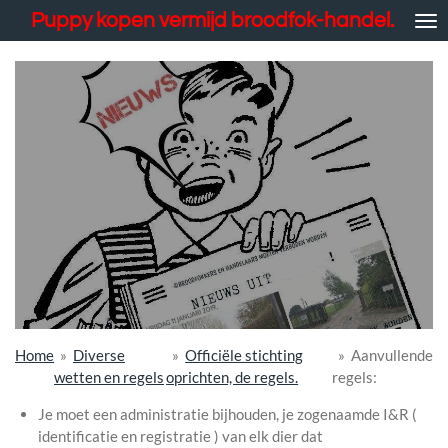
Puppy kopen vermijd broodfok-handel.
Ga
direct
naar
de
hoofdinhoud
Home
»
Diverse
»
Officiële stichting
»
Aanvullende
wetten en regels
oprichten, de regels.
regels:
Je moet een administratie bijhouden, je zogenaamde I&R (
identificatie en registratie ) van elk dier dat