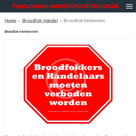
Puppy kopen vermijd broodfok-handel.
Ga
direct
naar
Home
»
Broodfok-Handel
»
Broodfok herkennen
de
Broodfok herkennen
hoofdinhoud