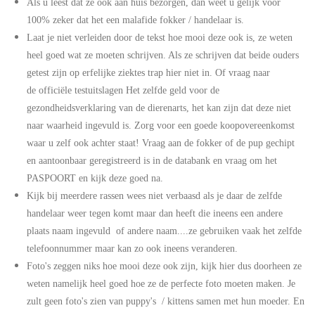
Als u leest dat ze ook aan huis bezorgen, dan weet u gelijk voor
100% zeker dat het een malafide fokker / handelaar is.
Laat je niet verleiden door de tekst hoe mooi deze ook is, ze weten
heel goed wat ze moeten schrijven. Als ze schrijven dat beide ouders
getest zijn op erfelijke ziektes trap hier niet in. Of vraag naar
de officiële testuitslagen Het zelfde geld voor de
gezondheidsverklaring van de dierenarts, het kan zijn dat deze niet
naar waarheid ingevuld is. Zorg voor een goede koopovereenkomst
waar u zelf ook achter staat! Vraag aan de fokker of de pup gechipt
en aantoonbaar geregistreerd is in de databank en vraag om het
PASPOORT en kijk deze goed na.
Kijk bij meerdere rassen wees niet verbaasd als je daar de zelfde
handelaar weer tegen komt maar dan heeft die ineens een andere
plaats naam ingevuld of andere naam....ze gebruiken vaak het zelfde
telefoonnummer maar kan zo ook ineens veranderen.
Foto's zeggen niks hoe mooi deze ook zijn, kijk hier dus doorheen ze
weten namelijk heel goed hoe ze de perfecte foto moeten maken. Je
zult geen foto's zien van puppy's / kittens samen met hun moeder. En