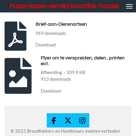
Puppy kopen vermijd broodfok-handel.
Ga
direct
naar
Brief-aan-Dierenartsen
de
hoofdinhoud
969 downloads
Download
Flyer om te verspreiden, delen , printen
ect.
Afbeelding – 209,9 KB
913 downloads
Download
F
X
I
a
n
© 2015 Broodfokkers en Handelaars moeten verboden