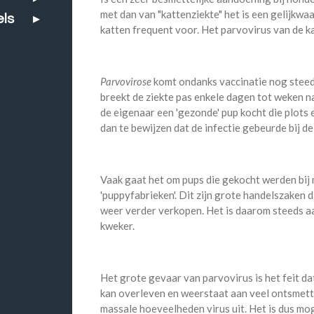
met dan van "kattenziekte" het is een gelijkwa
els
katten frequent voor. Het parvovirus van de ka
Parvovirose
komt ondanks vaccinatie nog steeds 
breekt de ziekte pas enkele dagen tot weken na
de eigenaar een 'gezonde' pup kocht die plots 
dan te bewijzen dat de infectie gebeurde bij d
Vaak gaat het om pups die gekocht werden bij
'puppyfabrieken'. Dit zijn grote handelszaken 
weer verder verkopen. Het is daarom steeds aa
kweker.
Het grote gevaar van parvovirus is het feit dat
kan overleven en weerstaat aan veel ontsmett
massale hoeveelheden virus uit. Het is dus mog