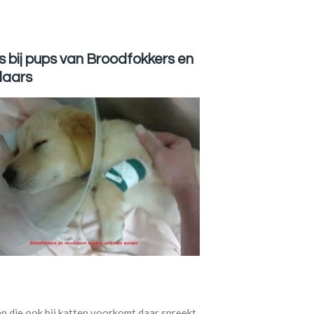
 bij pups van Broodfokkers en
laars
en die ook bij katten voorkomt daar spreekt