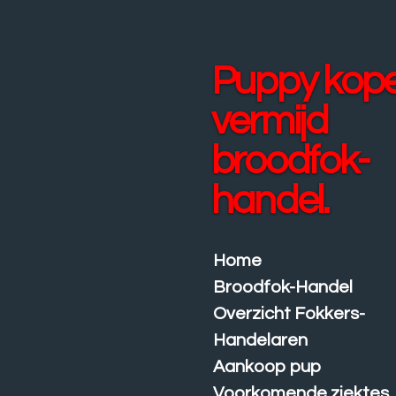
Ga
direct
naar
Puppy kop
de
hoofdinhoud
vermijd
broodfok-
handel.
Home
Broodfok-Handel
Overzicht Fokkers-
Handelaren
Aankoop pup
Voorkomende ziektes