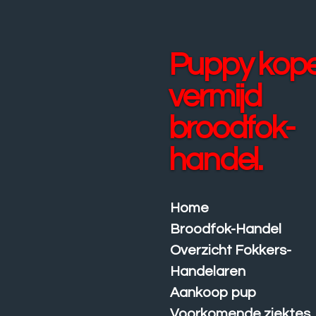
Ga
direct
naar
Puppy kop
de
hoofdinhoud
vermijd
broodfok-
handel.
Home
Broodfok-Handel
Overzicht Fokkers-
Handelaren
Aankoop pup
Voorkomende ziektes