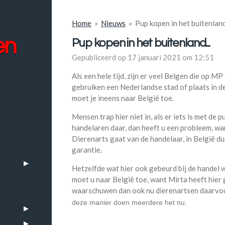
Home
»
Nieuws
»
Pup kopen in het buitenland.
en
Pup kopen in het buitenland...
Gepubliceerd op 17 januari 2021 om 12:51
Als een hele tijd, zijn er veel Belgen die op MP
gebruiken een Nederlandse stad of plaats in d
moet je ineens naar België toe.
Mensen trap hier niet in, als er iets is met de 
handelaren daar, dan heeft u een probleem, wan
Dierenarts gaat van de handelaar, in België du
garantie.
Hetzelfde wat hier ook gebeurd bij de handel 
moet u naar België toe, want Mirta heeft hier 
waarschuwen dan ook nu dierenartsen daarvoo
deze manier doen meerdere het nu.