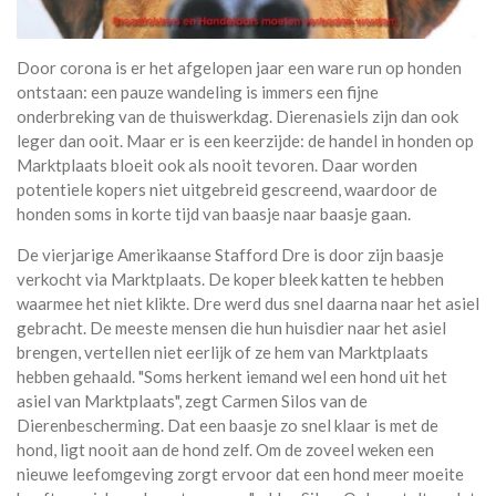
Door corona is er het afgelopen jaar een ware run op honden
ontstaan: een pauze wandeling is immers een fijne
onderbreking van de thuiswerkdag. Dierenasiels zijn dan ook
leger dan ooit. Maar er is een keerzijde: de handel in honden op
Marktplaats bloeit ook als nooit tevoren. Daar worden
potentiele kopers niet uitgebreid gescreend, waardoor de
honden soms in korte tijd van baasje naar baasje gaan.
De vierjarige Amerikaanse Stafford Dre is door zijn baasje
verkocht via Marktplaats. De koper bleek katten te hebben
waarmee het niet klikte. Dre werd dus snel daarna naar het asiel
gebracht. De meeste mensen die hun huisdier naar het asiel
brengen, vertellen niet eerlijk of ze hem van Marktplaats
hebben gehaald. "Soms herkent iemand wel een hond uit het
asiel van Marktplaats", zegt Carmen Silos van de
Dierenbescherming. Dat een baasje zo snel klaar is met de
hond, ligt nooit aan de hond zelf. Om de zoveel weken een
nieuwe leefomgeving zorgt ervoor dat een hond meer moeite