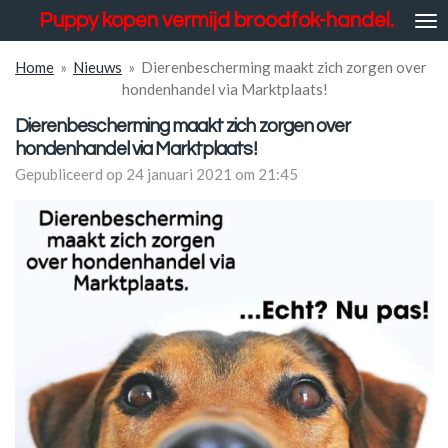
Puppy kopen vermijd broodfok-handel.
Ga
direct
naar
Home
»
Nieuws
»
Dierenbescherming maakt zich zorgen over
de
hondenhandel via Marktplaats!
hoofdinhoud
Dierenbescherming maakt zich zorgen over
hondenhandel via Marktplaats!
Gepubliceerd op 24 januari 2021 om 21:45