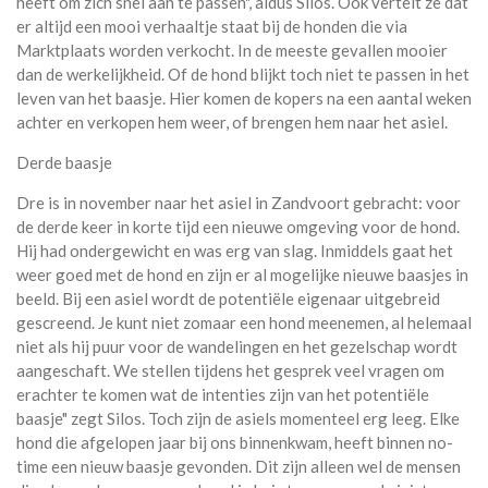
heeft om zich snel aan te passen", aldus Silos. Ook vertelt ze dat
er altijd een mooi verhaaltje staat bij de honden die via
Marktplaats worden verkocht. In de meeste gevallen mooier
dan de werkelijkheid. Of de hond blijkt toch niet te passen in het
leven van het baasje. Hier komen de kopers na een aantal weken
achter en verkopen hem weer, of brengen hem naar het asiel.
Derde baasje
Dre is in november naar het asiel in Zandvoort gebracht: voor
de derde keer in korte tijd een nieuwe omgeving voor de hond.
Hij had ondergewicht en was erg van slag. Inmiddels gaat het
weer goed met de hond en zijn er al mogelijke nieuwe baasjes in
beeld. Bij een asiel wordt de potentiële eigenaar uitgebreid
gescreend. Je kunt niet zomaar een hond meenemen, al helemaal
niet als hij puur voor de wandelingen en het gezelschap wordt
aangeschaft. We stellen tijdens het gesprek veel vragen om
erachter te komen wat de intenties zijn van het potentiële
baasje" zegt Silos. Toch zijn de asiels momenteel erg leeg. Elke
hond die afgelopen jaar bij ons binnenkwam, heeft binnen no-
time een nieuw baasje gevonden. Dit zijn alleen wel de mensen