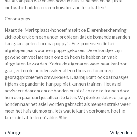
die al van plan waren een hond in huis te nemen en de juiste
motivatie hadden om een huisdier aan te schaffen!
Corona pups
Naast de 'Marktplaats-honden' maakt de Dierenbescherming
zich ook druk om een ander probleem dat de komende maanden
kan gaan spelen 'corona-puppy's. Er zijn mensen die het
afgelopen jaar voor een puppy gekozen. Deze hondjes zijn
gewend om veel mensen om zich heen te hebben en vaak
uitgelaten te worden. Zodra de eigenaren weer naar kantoor
gaat, zitten de honden vaker alleen thuis en kunnen zij
gedragsproblemen ontwikkelen.
Daarbij komt ook dat baasjes
tijdens de pandemie, hun pup niet kunnen trainen. Het asiel
adviseert daarom om de honden nu al af en toe te trainen door
hem een paar uurtjes alleen te laten. Wij denken dat veel jonge
honden naar het asiel worden gebracht als mensen straks weer
meer het huis uit mogen. Iets wat je kunt voorkomen, hoef je
later niet af te leren" aldus Silos.
«
Vorige
Volgende
»